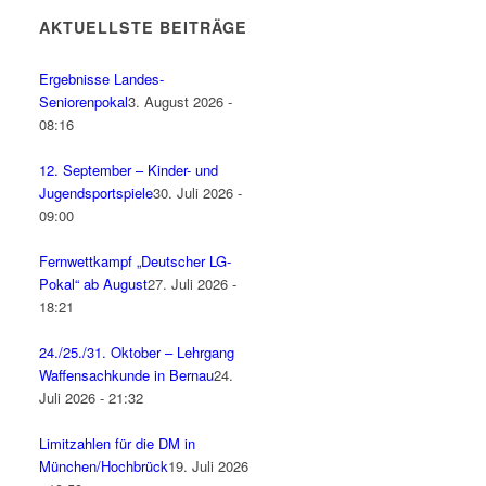
AKTUELLSTE BEITRÄGE
Ergebnisse Landes-
Seniorenpokal
3. August 2026 -
08:16
12. September – Kinder- und
Jugendsportspiele
30. Juli 2026 -
09:00
Fernwettkampf „Deutscher LG-
Pokal“ ab August
27. Juli 2026 -
18:21
24./25./31. Oktober – Lehrgang
Waffensachkunde in Bernau
24.
Juli 2026 - 21:32
Limitzahlen für die DM in
München/Hochbrück
19. Juli 2026