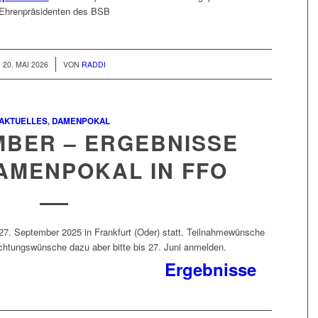
Ehrenpräsidenten des BSB
/
20. MAI 2026
VON
RADDI
AKTUELLES
,
DAMENPOKAL
MBER – ERGEBNISSE
AMENPOKAL IN FFO
27. September 2025 in Frankfurt (Oder) statt. Teilnahmewünsche
chtungswünsche dazu aber bitte bis 27. Juni anmelden.
Ergebnisse