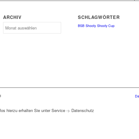
ARCHIV
SCHLAGWÖRTER
Archiv
BSB
Shooty
Shooty Cup
d
Da
fos hierzu erhalten Sie unter Service -> Datenschutz