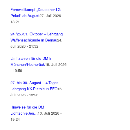
Fernwettkampf „Deutscher LG-
Pokal“ ab August
27. Juli 2026 -
18:21
24./25./31. Oktober – Lehrgang
Waffensachkunde in Bernau
24.
Juli 2026 - 21:32
Limitzahlen für die DM in
München/Hochbrück
19. Juli 2026
- 19:59
27. bis 30. August – 4-Tages-
Lehrgang KK-Pistole in FFO
16.
Juli 2026 - 13:26
Hinweise für die DM
Lichtschießen…
10. Juli 2026 -
19:24