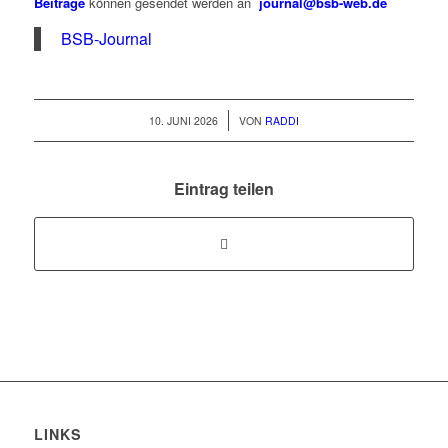
Beiträge
können gesendet werden an
journal@bsb-web.de
BSB-Journal
/
10. JUNI 2026
VON
RADDI
Eintrag teilen
LINKS