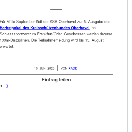
Für Mitte September lädt der KSB Oberhavel zur 6. Ausgabe des
Herbstpokal des Kreisschützenbundes Oberhavel
ins
Schiesssportzentrum Frankfurt/Oder. Geschossen werden diverse
100m-Disziplinen. Die Teilnahmemeldung wird bis 15. August
erwartet.
/
10. JUNI 2026
VON
RADDI
Eintrag teilen