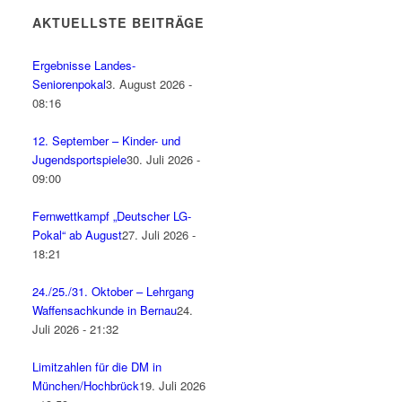
AKTUELLSTE BEITRÄGE
Ergebnisse Landes-
Seniorenpokal
3. August 2026 -
08:16
12. September – Kinder- und
Jugendsportspiele
30. Juli 2026 -
09:00
Fernwettkampf „Deutscher LG-
Pokal“ ab August
27. Juli 2026 -
18:21
24./25./31. Oktober – Lehrgang
Waffensachkunde in Bernau
24.
Juli 2026 - 21:32
Limitzahlen für die DM in
München/Hochbrück
19. Juli 2026