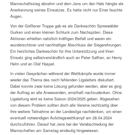
Mannschaftssieg abnahm und dem Jens um den Hals hängte als
Anerkennung seines Einsatzes. Es hatte nicht nur Einer feuchte
Augen.
Von der Golßener Truppe gab es als Dankeschön Spreewälder
Gurken und einen kleinen Schluck zum Nachspülen. Diese
Aktionen erhielten natürlich kräftigen Beifall und waren ein
wunderschöner und nachhaltiger Abschluss der Siegerehrungen.
Ein herzliches Dankeschön für ihre Unterstützung und ihren
Einsatz ging selbstverständlich auch an Peter Saffran, an Henry
Helm und an Olaf Haspel.
In vielen Gesprächen während der Wettkämpfe wurde immer
wieder das Thema des noch fehlenden Ligaleiters diskutiert.
Dabei konnte zwar keine Lösung gefunden werden, aber es ging
der Auftrag an alle Anwesenden, ernsthaft nachzudenken. Ohne
Ligaleitung wird es keine Saison 2024/2025 geben. Abgesehen
von diesem Problem sollten doch alle Vereine rechtzeitig über
ihre weitere Teilnahme an der Landesliga nachdenken, um einen
eventuell notwendigen Aufstiegswettkampf am 28.04.2024
durchzuführen. Darauf hat Jens bei der Verabschiedung der
Mannschaften am Samstag eindeutig hingewiesen.