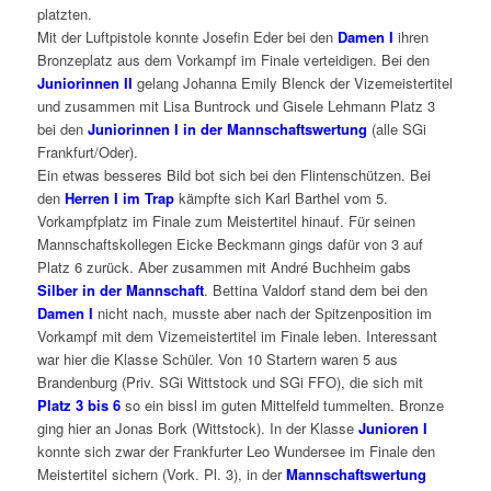
platzten.
Mit der Luftpistole konnte Josefin Eder bei den
Damen I
ihren
Bronzeplatz aus dem Vorkampf im Finale verteidigen. Bei den
Juniorinnen II
gelang Johanna Emily Blenck der Vizemeistertitel
und zusammen mit Lisa Buntrock und Gisele Lehmann Platz 3
bei den
Juniorinnen I in der Mannschaftswertung
(alle SGi
Frankfurt/Oder).
Ein etwas besseres Bild bot sich bei den Flintenschützen. Bei
den
Herren I im Trap
kämpfte sich Karl Barthel vom 5.
Vorkampfplatz im Finale zum Meistertitel hinauf. Für seinen
Mannschaftskollegen Eicke Beckmann gings dafür von 3 auf
Platz 6 zurück. Aber zusammen mit André Buchheim gabs
Silber in der Mannschaft
. Bettina Valdorf stand dem bei den
Damen I
nicht nach, musste aber nach der Spitzenposition im
Vorkampf mit dem Vizemeistertitel im Finale leben. Interessant
war hier die Klasse Schüler. Von 10 Startern waren 5 aus
Brandenburg (Priv. SGi Wittstock und SGi FFO), die sich mit
Platz 3 bis 6
so ein bissl im guten Mittelfeld tummelten. Bronze
ging hier an Jonas Bork (Wittstock). In der Klasse
Junioren I
konnte sich zwar der Frankfurter Leo Wundersee im Finale den
Meistertitel sichern (Vork. Pl. 3), in der
Mannschaftswertung