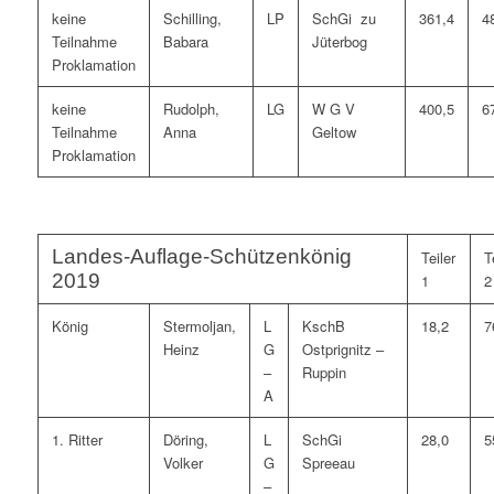
keine
Schilling,
LP
SchGi zu
361,4
4
Teilnahme
Babara
Jüterbog
Proklamation
keine
Rudolph,
LG
W G V
400,5
6
Teilnahme
Anna
Geltow
Proklamation
Landes-Auflage-Schützenkönig
Teiler
T
2019
1
2
König
Stermoljan,
L
KschB
18,2
7
Heinz
G
Ostprignitz –
–
Ruppin
A
1. Ritter
Döring,
L
SchGi
28,0
5
Volker
G
Spreeau
–