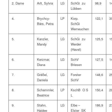
2. Dame
Arlt, Sylvia
LG
SchGi zu
98,9
1
Lübben
4.
Brychcy-
LP
Korp.
122,1
3
Bärs, Petra
SchGi
Werneuchen
5.
Kanzler,
LG
SchGi zu
125,5
1
Mandy
Werder
(Havel)
6.
Kerzmar,
LG
SchV
127,5
1
Diana
Briesen
7.
Gräßel,
LG
Forster
148,6
2
Daniela
SchV
8.
Schammler,
LP
KschB O S
150,4
2
Beatrice
L
9.
Stahn,
LG
Elbe –
186,9
2
Haidee
Elster SK