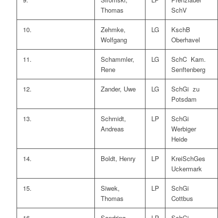
Thomas
SchV
10.
Zehmke,
LG
KschB
Wolfgang
Oberhavel
11.
Schammler,
LG
SchC Kam.
Rene
Senftenberg
12.
Zander, Uwe
LG
SchGi zu
Potsdam
13.
Schmidt,
LP
SchGi
Andreas
Werbiger
Heide
14.
Boldt, Henry
LP
KreiSchGes
Uckermark
15.
Siwek,
LP
SchGi
Thomas
Cottbus
16.
Sandring,
LP
SchGi