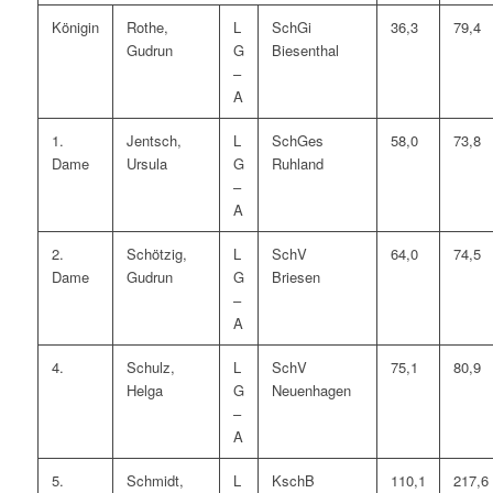
Königin
Rothe,
L
SchGi
36,3
79,4
Gudrun
G
Biesenthal
–
A
1.
Jentsch,
L
SchGes
58,0
73,8
Dame
Ursula
G
Ruhland
–
A
2.
Schötzig,
L
SchV
64,0
74,5
Dame
Gudrun
G
Briesen
–
A
4.
Schulz,
L
SchV
75,1
80,9
Helga
G
Neuenhagen
–
A
5.
Schmidt,
L
KschB
110,1
217,6