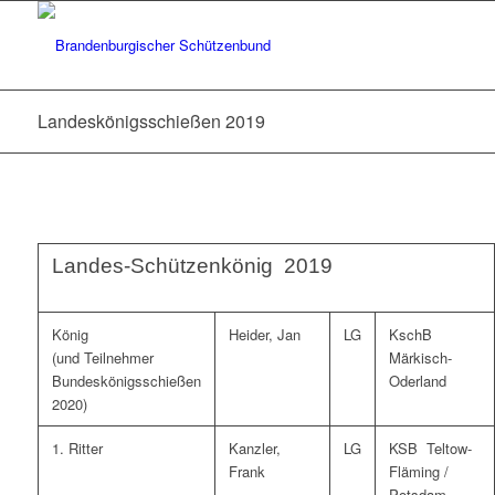
Landeskönigsschießen 2019
Landes-Schützenkönig 2019
König
Heider, Jan
LG
KschB
(und Teilnehmer
Märkisch-
Bundeskönigsschießen
Oderland
2020)
1. Ritter
Kanzler,
LG
KSB Teltow-
Frank
Fläming /
Potsdam-