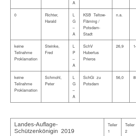
A
0
Richter,
L
KSB Teltow-
n.a.
Harald
G
Fläming /
–
Potsdam-
A
Stadt
keine
Steinke,
L
SchV
26,9
1
Teilnahme
Fred
P
Hubertus
Proklamation
–
Prieros
A
keine
Schmohl,
L
SchGi zu
56,0
8
Teilnahme
Peter
G
Potsdam
Proklamation
–
A
Landes-Auflage-
Teiler
Teiler
Schützenkönigin 2019
1
2