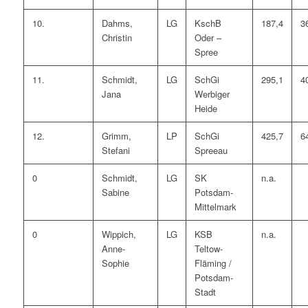
10.
Dahms,
LG
KschB
187,4
3
Christin
Oder –
Spree
11.
Schmidt,
LG
SchGi
295,1
4
Jana
Werbiger
Heide
12.
Grimm,
LP
SchGi
425,7
6
Stefani
Spreeau
0
Schmidt,
LG
SK
n.a.
Sabine
Potsdam-
Mittelmark
0
Wippich,
LG
KSB
n.a.
Anne-
Teltow-
Sophie
Fläming /
Potsdam-
Stadt