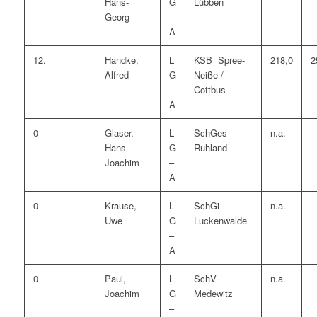
Hans-
G
Lübben
Georg
–
A
12.
Handke,
L
KSB Spree-
218,0
2
Alfred
G
Neiße /
–
Cottbus
A
0
Glaser,
L
SchGes
n.a.
Hans-
G
Ruhland
Joachim
–
A
0
Krause,
L
SchGi
n.a.
Uwe
G
Luckenwalde
–
A
0
Paul,
L
SchV
n.a.
Joachim
G
Medewitz
–