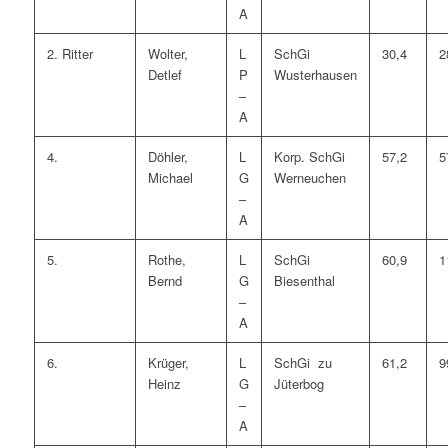
A
2. Ritter
Wolter,
L
SchGi
30,4
2
Detlef
P
Wusterhausen
–
A
4.
Döhler,
L
Korp. SchGi
57,2
5
Michael
G
Werneuchen
–
A
5.
Rothe,
L
SchGi
60,9
1
Bernd
G
Biesenthal
–
A
6.
Krüger,
L
SchGi zu
61,2
9
Heinz
G
Jüterbog
–
A