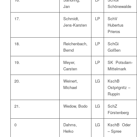
Jan
Schönewalde
17.
Schmidt,
LP
SchV
Jens-Karsten
Hubertus
Prieros
18.
Reichenbach,
LP
SchGi
Bernd
Golßen
19.
Meyer,
LP
SK Potsdam-
Carsten
Mittelmark
20.
Weinert,
LG
KschB
Michael
Ostprignitz –
Ruppin
21.
Wedow, Bodo
LG
SchZ
Fürstenberg
0
Dahms,
LG
KschB Oder
Heiko
– Spree