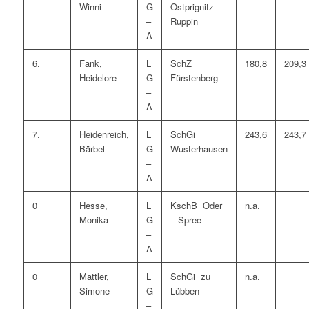
Winni
G
Ostprignitz –
–
Ruppin
A
6.
Fank,
L
SchZ
180,8
209,3
Heidelore
G
Fürstenberg
–
A
7.
Heidenreich,
L
SchGi
243,6
243,7
Bärbel
G
Wusterhausen
–
A
0
Hesse,
L
KschB Oder
n.a.
Monika
G
– Spree
–
A
0
Mattler,
L
SchGi zu
n.a.
Simone
G
Lübben
–