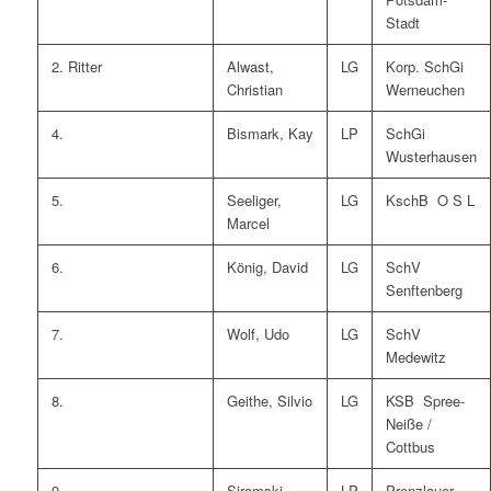
Stadt
2. Ritter
Alwast,
LG
Korp. SchGi
Christian
Werneuchen
4.
Bismark, Kay
LP
SchGi
Wusterhausen
5.
Seeliger,
LG
KschB O S L
Marcel
6.
König, David
LG
SchV
Senftenberg
7.
Wolf, Udo
LG
SchV
Medewitz
8.
Geithe, Silvio
LG
KSB Spree-
Neiße /
Cottbus
9.
Siromski,
LP
Prenzlauer