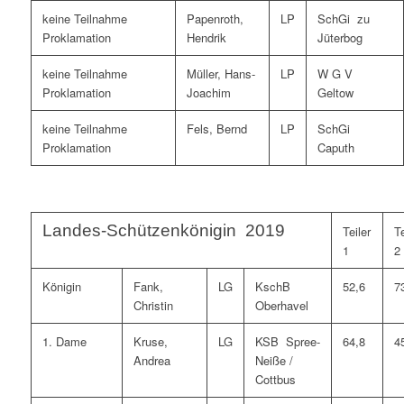
keine Teilnahme
Papenroth,
LP
SchGi zu
Proklamation
Hendrik
Jüterbog
keine Teilnahme
Müller, Hans-
LP
W G V
Proklamation
Joachim
Geltow
keine Teilnahme
Fels, Bernd
LP
SchGi
Proklamation
Caputh
Landes-Schützenkönigin 2019
Teiler
Te
1
2
Königin
Fank,
LG
KschB
52,6
7
Christin
Oberhavel
1. Dame
Kruse,
LG
KSB Spree-
64,8
4
Andrea
Neiße /
Cottbus