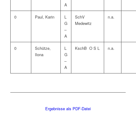
A
0
Paul, Karin
L
SchV
n.a.
G
Medewitz
–
A
0
Schütze,
L
KschB O S L
n.a.
Ilona
G
–
A
Ergebnisse als PDF-Datei