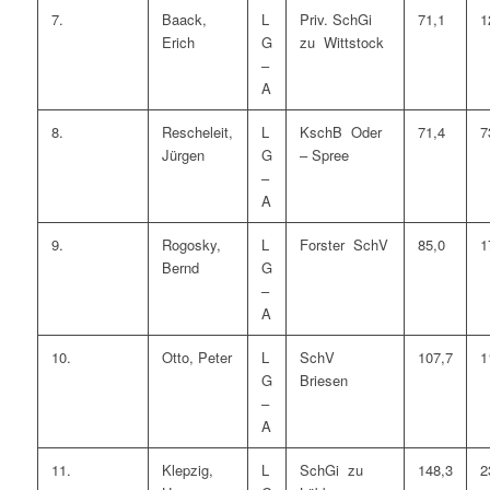
7.
Baack,
L
Priv. SchGi
71,1
1
Erich
G
zu Wittstock
–
A
8.
Rescheleit,
L
KschB Oder
71,4
7
Jürgen
G
– Spree
–
A
9.
Rogosky,
L
Forster SchV
85,0
1
Bernd
G
–
A
10.
Otto, Peter
L
SchV
107,7
1
G
Briesen
–
A
11.
Klepzig,
L
SchGi zu
148,3
2