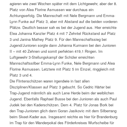
agieren wie zwei Wochen später mit dem Lichtgewehr, aber der 8.
Platz von Alea Florine Asmussen war durchaus ein
Achtungserfolg. Die Mannschaft mit Nele Bergmann und Emma-
Lynn Funke auf Platz 3, aber mit Abstand auf die beiden vorderen
Plätze. Deutlich besser sah es bei der Jugend aus. Hier erreichte
Elea Johanna Kanzler Platz 4 mit 7 Zehntel Rückstand auf Platz
3 und Janina Mathey Platz 9. Für den Mannschaftssieg bei
Jugend/Junioren sorgte dann Johanna Kurmann bei den Junioren
II – mit 40 Zehnen und somit perfekten 419,1 Ringen. Im
Luftgewehr 3-Stellungskampf der Schüler erreichten
Mannschaftssilber Emma-Lynn Funke, Nele Bergmann und Alea
Florine Asmussen. Letztere mit Platz 5 im Einzel, ringgleich mit
Platz 3 und 4.
Die Flintenschützen waren irgendwie in fast allen
Disziplinen/Klassen auf Platz 3 gebucht. So Cedric Härter bei
Trap-Jugend männlich als auch Lene Herde beim der weiblichen
Jugend. Ebenfalls Raphael Busse bei den Junioren als auch Paul
Judek bei den Kaderschützen. Dem 4. Platz für Jonas Bork bei
den Trap-Junioren glich dann Goran Jasikovic mit dem Silberrang
beim Skeet-Kader aus. Insgesamt reichte es hier für Brandenburg
im Trap für den Wanderpokal des Förderkreises Wurfscheibe für