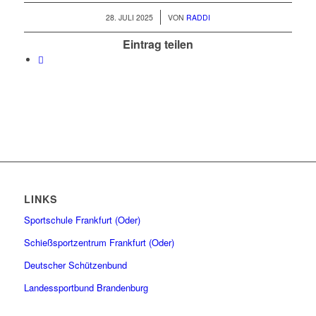
/
28. JULI 2025
VON
RADDI
Eintrag teilen
LINKS
Sportschule Frankfurt (Oder)
Schießsportzentrum Frankfurt (Oder)
Deutscher Schützenbund
Landessportbund Brandenburg