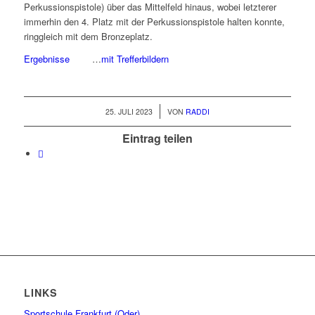
Perkussionspistole) über das Mittelfeld hinaus, wobei letzterer
immerhin den 4. Platz mit der Perkussionspistole halten konnte,
ringgleich mit dem Bronzeplatz.
Ergebnisse
…
mit Trefferbildern
/
25. JULI 2023
VON
RADDI
Eintrag teilen
LINKS
Sportschule Frankfurt (Oder)