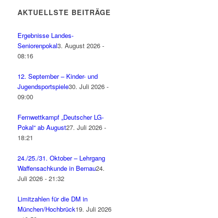
AKTUELLSTE BEITRÄGE
Ergebnisse Landes-
Seniorenpokal
3. August 2026 -
08:16
12. September – Kinder- und
Jugendsportspiele
30. Juli 2026 -
09:00
Fernwettkampf „Deutscher LG-
Pokal“ ab August
27. Juli 2026 -
18:21
24./25./31. Oktober – Lehrgang
Waffensachkunde in Bernau
24.
Juli 2026 - 21:32
Limitzahlen für die DM in
München/Hochbrück
19. Juli 2026