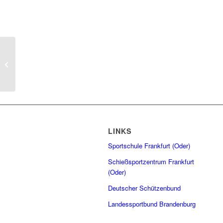
Landesliga 2021/2022 –
Einzelergebnisse
Luftgewehr Auflage
LINKS
Sportschule Frankfurt (Oder)
Schießsportzentrum Frankfurt
(Oder)
Deutscher Schützenbund
Landessportbund Brandenburg