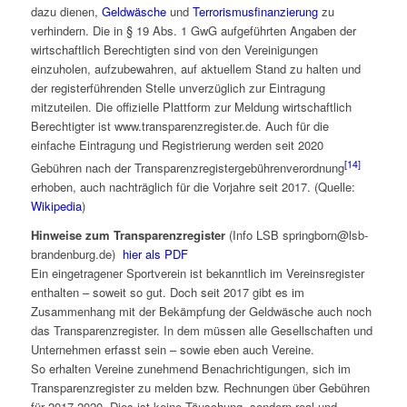
dazu dienen,
Geldwäsche
und
Terrorismusfinanzierung
zu
verhindern. Die in § 19 Abs. 1 GwG aufgeführten Angaben der
wirtschaftlich Berechtigten sind von den Vereinigungen
einzuholen, aufzubewahren, auf aktuellem Stand zu halten und
der registerführenden Stelle unverzüglich zur Eintragung
mitzuteilen. Die offizielle Plattform zur Meldung wirtschaftlich
Berechtigter ist www.transparenzregister.de. Auch für die
einfache Eintragung und Registrierung werden seit 2020
[14]
Gebühren nach der Transparenzregistergebührenverordnung
erhoben, auch nachträglich für die Vorjahre seit 2017. (Quelle:
Wikipedia
)
Hinweise zum Transparenzregister
(Info LSB springborn@lsb-
brandenburg.de)
hier als PDF
Ein eingetragener Sportverein ist bekanntlich im Vereinsregister
enthalten – soweit so gut. Doch seit 2017 gibt es im
Zusammenhang mit der Bekämpfung der Geldwäsche auch noch
das Transparenzregister. In dem müssen alle Gesellschaften und
Unternehmen erfasst sein – sowie eben auch Vereine.
So erhalten Vereine zunehmend Benachrichtigungen, sich im
Transparenzregister zu melden bzw. Rechnungen über Gebühren
für 2017-2020. Dies ist keine Täuschung, sondern real und