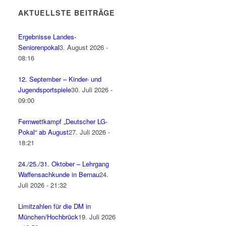
AKTUELLSTE BEITRÄGE
Ergebnisse Landes-
Seniorenpokal
3. August 2026 -
08:16
12. September – Kinder- und
Jugendsportspiele
30. Juli 2026 -
09:00
Fernwettkampf „Deutscher LG-
Pokal“ ab August
27. Juli 2026 -
18:21
24./25./31. Oktober – Lehrgang
Waffensachkunde in Bernau
24.
Juli 2026 - 21:32
Limitzahlen für die DM in
München/Hochbrück
19. Juli 2026