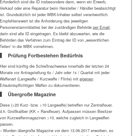
Erforderlich sind die ID insbesondere dann, wenn ein Erwerb,
Verkauf oder eine Reparatur beim Hersteller / Händler beabsichtigt
ist. Grundsätzlich ist jeder WBK-Inhaber selbst verantwortlich.
Empfehlenswert ist die Anforderung des jeweiligen
Personenstammblattes bei der zuständigen Behörde
per Email
,
darin sind alle ID eingetragen. Es bleibt abzuwarten, wie die
Behörden das Verfahren zum Eintrag der ID von „wesentlichen
Teilen“ in die WBK vornehmen.
Prüfung Fortbestehen Bedürfnis
Hier sind künftig die Schießnachweise innerhalb der letzten 24
Monate vor Antragstellung 6x / Jahr oder 1x / Quartal mit jeder
Waffenart (Langwaffe / Kurzwaffe / Flinte) mit
eigenen
Erlaubnispflichtigen Waffen zu dokumentieren.
Übergroße Magazine
Diese (>20 Kurz- bzw. >10 Langwaffe) betreffen nur Zentralfeuer,
d.h. Großkaliber (KK = Randfeuer). Aufpassen müssen Besitzer
von Kurzwaffenmagazinen >10, welche zugleich in Langwaffen
passen.
– Wurden übergroße Magazine vor dem 13.06.2017 erworben, so