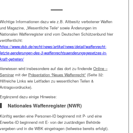
Wichtige Informationen dazu wie z.B. Altbesitz verbotener Waffen
und Magazine, „Wesentliche Teile“ sowie Änderungen im
Nationalen Waffenregister sind vom Deutschen Schützenbund hier
veröffentlicht:
https://www.dsb.de/recht/news/artikel/news/detail/waffenrecht-
letzte-aenderungen-des-3-waffenrechtsaenderungsgesetzes-in-
kraft-getreten/
Verwiesen wird insbesondere auf das dort zu findende
Online –
Seminar
mit der
Präsentation “Neues Waffenrecht”
(Seite 32:
Hilfreiche Links wie Leitfaden zu wesentlichen Teilen &
Antragsvordrucke).
Ergänzend dazu einige Hinweise:
Nationales Waffenregister (NWR)
Künftig werden eine Personen-ID beginnend mit P- und eine
Erwerbs-ID beginnend mit E- von der zuständigen Behörde
vergeben und in die WBK eingetragen (teilweise bereits erfolgt).