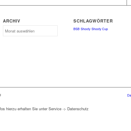
ARCHIV
SCHLAGWÖRTER
Archiv
BSB
Shooty
Shooty Cup
d
Da
fos hierzu erhalten Sie unter Service -> Datenschutz