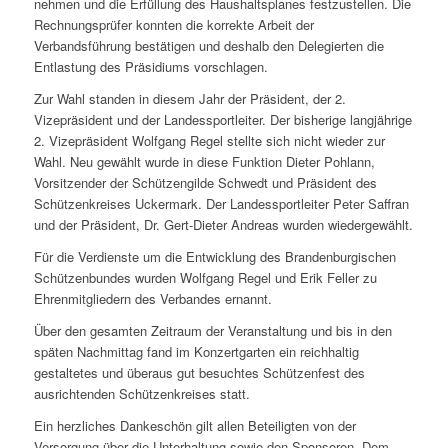
nehmen und die Erfüllung des Haushaltsplanes festzustellen. Die
Rechnungsprüfer konnten die korrekte Arbeit der
Verbandsführung bestätigen und deshalb den Delegierten die
Entlastung des Präsidiums vorschlagen.
Zur Wahl standen in diesem Jahr der Präsident, der 2.
Vizepräsident und der Landessportleiter. Der bisherige langjährige
2. Vizepräsident Wolfgang Regel stellte sich nicht wieder zur
Wahl. Neu gewählt wurde in diese Funktion Dieter Pohlann,
Vorsitzender der Schützengilde Schwedt und Präsident des
Schützenkreises Uckermark. Der Landessportleiter Peter Saffran
und der Präsident, Dr. Gert-Dieter Andreas wurden wiedergewählt.
Für die Verdienste um die Entwicklung des Brandenburgischen
Schützenbundes wurden Wolfgang Regel und Erik Feller zu
Ehrenmitgliedern des Verbandes ernannt.
Über den gesamten Zeitraum der Veranstaltung und bis in den
späten Nachmittag fand im Konzertgarten ein reichhaltig
gestaltetes und überaus gut besuchtes Schützenfest des
ausrichtenden Schützenkreises statt.
Ein herzliches Dankeschön gilt allen Beteiligten von der
Versorgung über die Unterhaltung sowie den Sponsoren. Dem