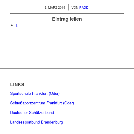
/
8. MÄRZ 2019
VON
RADDI
Eintrag teilen
LINKS
Sportschule Frankfurt (Oder)
Schießsportzentrum Frankfurt (Oder)
Deutscher Schützenbund
Landessportbund Brandenburg